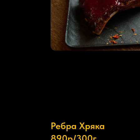
Ребра Хряка
890р/300г