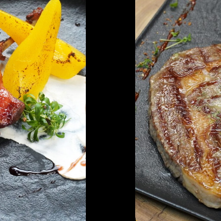
с грушей су-
Стейк Рибай