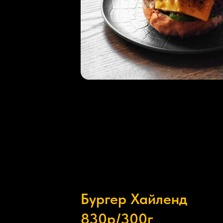
Бургер Хайленд
830р/300г