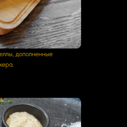
 копченым брискетом
ассика в нашем исполнении.
и в тягучем соусе из
еллы, дополненные
кера.