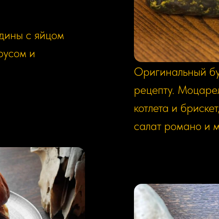
Бургер РИК
дины с яйцом
810р/300г
оусом и
Оригинальный бу
рецепту. Моцаре
котлета и бриске
салат романо и 