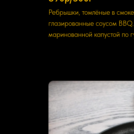
Ребрышки, томлёные в смоке
глазированные соусом BBQ.
маринованной капустой по г