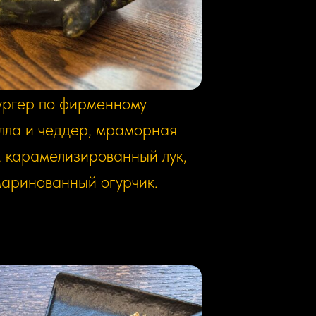
ргер по фирменному
лла и чеддер, мраморная
т, карамелизированный лук,
маринованный огурчик.