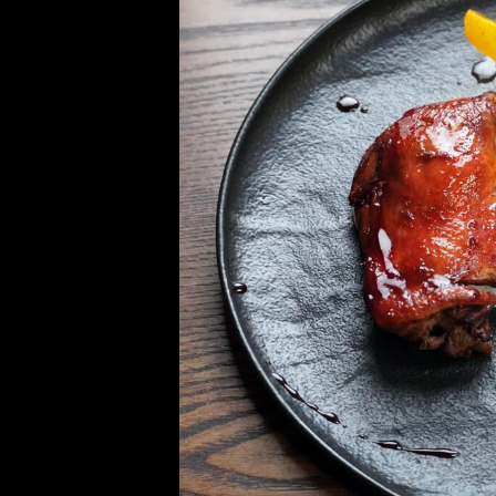
Утиная ножка конфи 
вид