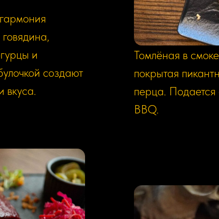
Брискет
 гармония
1290р/250г
 говядина,
гурцы и
Томлёная в смоке
 булочкой создают
покрытая пикантн
 вкуса.
перца. Подается 
BBQ.