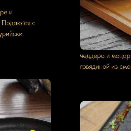
Мак-н-чиз с
ре и
890р/340г
 Подаются с
урийски.
Американская кл
Спиральки фузилл
чеддера и моцар
говядиной из смо